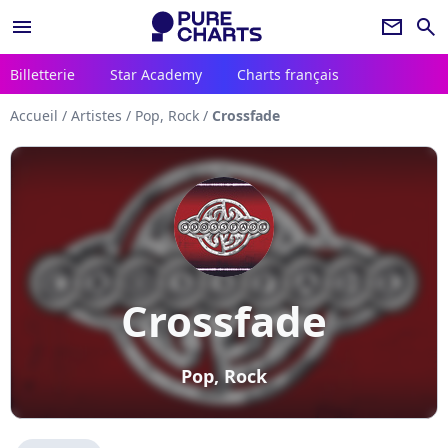
menu
newsletter
search
Billetterie
Star Academy
Charts français
Accueil
/
Artistes
/
Pop, Rock
/
Crossfade
Crossfade
Pop, Rock