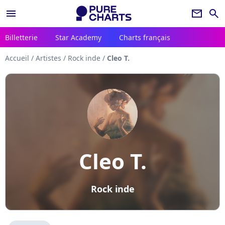
menu
newsletter
search
Billetterie
Star Academy
Charts français
Accueil
/
Artistes
/
Rock inde
/
Cleo T.
Cleo T.
Rock inde