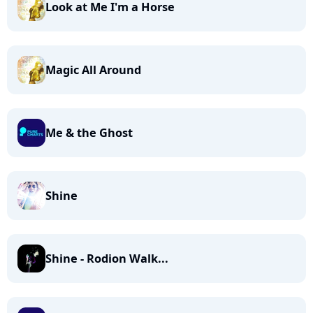
Look at Me I'm a Horse
Magic All Around
Me & the Ghost
Shine
Shine - Rodion Walk...