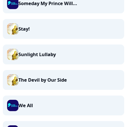
Someday My Prince Will...
Stay!
Sunlight Lullaby
The Devil by Our Side
We All