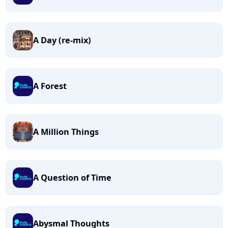
A Day (re-mix)
A Forest
A Million Things
A Question of Time
Abysmal Thoughts