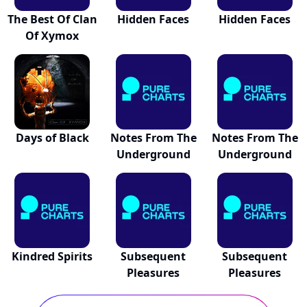
The Best Of Clan
Hidden Faces
Hidden Faces
Of Xymox
Days of Black
Notes From The
Notes From The
Underground
Underground
Kindred Spirits
Subsequent
Subsequent
Pleasures
Pleasures