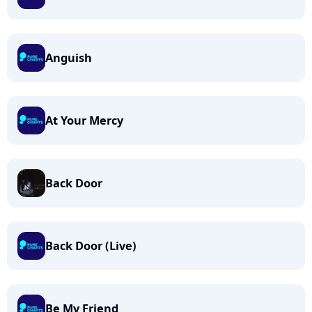
Anguish
At Your Mercy
Back Door
Back Door (Live)
Be My Friend