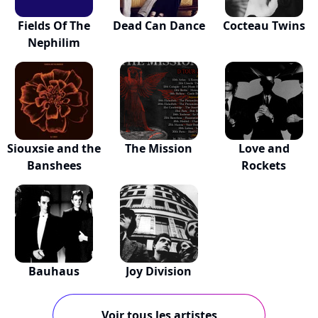
Fields Of The
Dead Can Dance
Cocteau Twins
Nephilim
Siouxsie and the
The Mission
Love and
Banshees
Rockets
Bauhaus
Joy Division
Voir tous les artistes