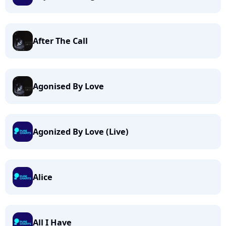
After The Call
Agonised By Love
Agonized By Love (Live)
Alice
All I Have