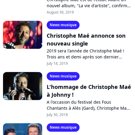
nouvel album, "La vie d'artiste", confirmé
pour la rentrée, le chanteur vient
August 30, 2019
d'annoncer sa nouvelle tournée des...
News musique
Christophe Maé annonce son
nouveau single
2019 sera l'année de Christophe Maé !
Trois ans et demi après son dernier
succès, le chanteur dévoilera son
July 18, 2019
nouveau single à la rentrée avant la
parution...
News musique
L'hommage de Christophe Maé
à Johnny !
A l'occasion du festival des Fous
Chantants à Alès (Gard), Christophe Maé
a repris plusieurs titres de Johnny
July 30, 2018
Hallyday. Un bel hommage salué par les
milliers...
News musique