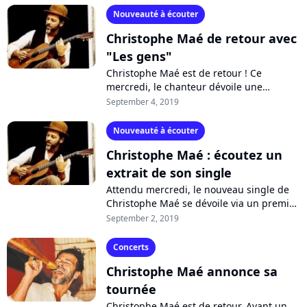
Nouveauté à écouter
Christophe Maé de retour avec
"Les gens"
Christophe Maé est de retour ! Ce
mercredi, le chanteur dévoile une
nouvelle ballade célébrant la vie de tous
September 4, 2019
les jours, "Les gens". Son nouvel album,...
Nouveauté à écouter
Christophe Maé : écoutez un
extrait de son single
Attendu mercredi, le nouveau single de
Christophe Maé se dévoile via un premier
extrait de 15 secondes. Le chanteur
September 2, 2019
revient aux sources sur ce premier...
Concerts
Christophe Maé annonce sa
tournée
Christophe Maé est de retour. Avant un