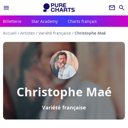
menu
newsletter
search
Billetterie
Star Academy
Charts français
Accueil
/
Artistes
/
Variété française
/
Christophe Maé
Christophe Maé
Variété française