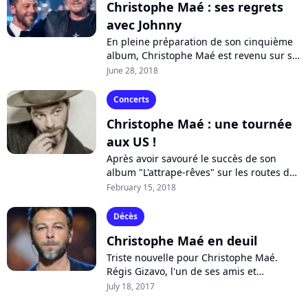
Christophe Maé : ses regrets
avec Johnny
En pleine préparation de son cinquième
album, Christophe Maé est revenu sur sa
rencontre avec Johnny Hallyday. S'il a
June 28, 2018
adoré avoir officié en première...
Concerts
Christophe Maé : une tournée
aux US !
Après avoir savouré le succès de son
album "L'attrape-rêves" sur les routes de
France, Christophe Maé annonce une
February 15, 2018
tournée... en Amérique du Nord !
Décès
Christophe Maé en deuil
Triste nouvelle pour Christophe Maé.
Régis Gizavo, l'un de ses amis et
musiciens, est décédé suite à un malaise
July 18, 2017
cardiaque à l'âge de 58 ans. Ému, le