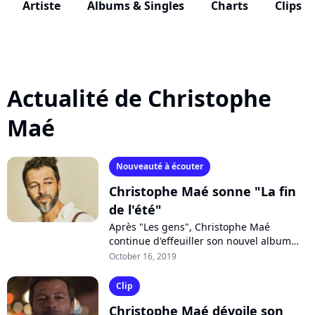
Artiste
Albums & Singles
Charts
Clips
Actualité de Christophe
Maé
Nouveauté à écouter
Christophe Maé sonne "La fin
de l'été"
Après "Les gens", Christophe Maé
continue d'effeuiller son nouvel album
"La vie d'artiste" avec "La fin de l'été", un
October 16, 2019
deuxième extrait dépouillé, enregistré...
Clip
Christophe Maé dévoile son