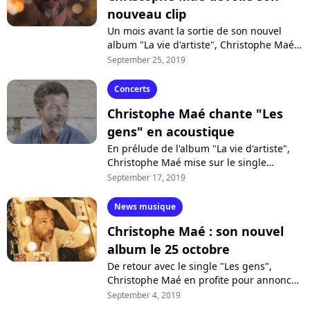
nouveau clip
Un mois avant la sortie de son nouvel
album "La vie d'artiste", Christophe Maé
propose le clip de son single "Les gens".
September 25, 2019
A l'image de son titre, le chanteur...
Concerts
Christophe Maé chante "Les
gens" en acoustique
En prélude de l'album "La vie d'artiste",
Christophe Maé mise sur le single
humaniste "Les gens" dont il dévoile une
September 17, 2019
version acoustique enregistrée sous...
News musique
Christophe Maé : son nouvel
album le 25 octobre
De retour avec le single "Les gens",
Christophe Maé en profite pour annoncer
la sortie de son nouvel album "La vie
September 4, 2019
d'artiste" pour le 25 octobre. Pochette,...