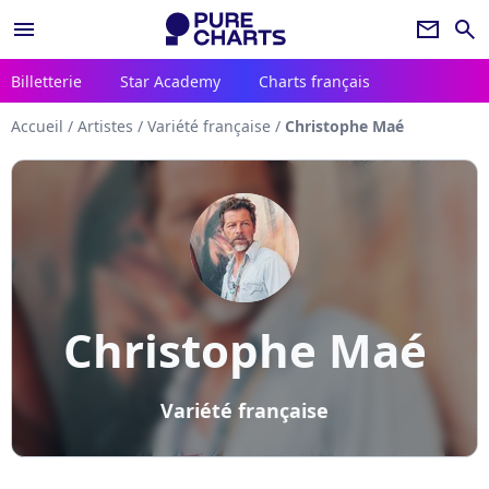
menu
newsletter
search
Billetterie
Star Academy
Charts français
Accueil
/
Artistes
/
Variété française
/
Christophe Maé
Christophe Maé
Variété française