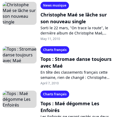
News musique
Christophe Maé se lâche sur
son nouveau single
Sorti le 22 mars, "On trace la route", le
dernière album de Christophe Maé,
dévoile son troisième single. Toujours
May 11, 2010
fidèle à lui même, l'artiste français...
Charts français
Tops : Stromae danse toujours
avec Maé
En tête des classements français cette
semaine, rien de changé : Christophe
Maé se paie toujours le luxe de devancer
April 7, 2010
Jean Ferrat et Les Enfoirés avec...
Charts français
Tops : Maé dégomme Les
Enfoirés
Les Enfoirés ne seront restés que deux