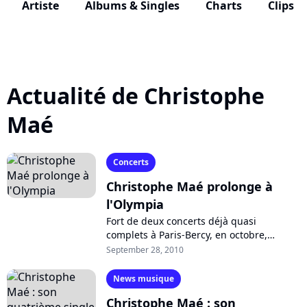
Artiste
Albums & Singles
Charts
Clips
Actualité de Christophe
Maé
Concerts
Christophe Maé prolonge à
l'Olympia
Fort de deux concerts déjà quasi
complets à Paris-Bercy, en octobre,
Christophe Maé prolongera donc sur la
September 28, 2010
scène de l'Olympia, les 17 et 18 novembre
prochains,...
News musique
Christophe Maé : son