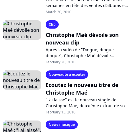
semaines en tête des ventes d'albums en
France cette année avec "La crise de nerfs
March 30, 2010
!", contre six l'an passé. Et...
Clip
Christophe Maé dévoile son
nouveau clip
Après la vidéo de "Dingue, dingue,
dingue", Christophe Maé dévoile
actuellement sur son site officiel, le clip
February 20, 2010
de son single suivant, "J'ai laissé",
second...
Nouveauté à écouter
Ecoutez le nouveau titre de
Christophe Maé
"J'ai laissé" est le nouveau single de
Christophe Maé, deuxième extrait de son
prochain album intitulé "On trace la
February 15, 2010
route". Alors que "Dingue, dingue,...
News musique