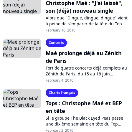
Christophe Maé : "J'ai laissé",
son (déjà) nouveau single
Alors que "Dingue, dingue, dingue" vient
à peine de s'emparer de la tête du Top
Singles, la maison de disques de
February 10, 2010
Christophe Maé lance déjà le suivant......
Concerts
Maé prolonge déjà au Zénith
de Paris
Fort de quatre concerts déjà complets au
Zénith de Paris, du 15 au 18 juin
prochain, Christophe Maé jouera déjà les
February 4, 2010
prolongations, le 19. Son nouveau...
Charts français
Tops : Christophe Maé et BEP
en tête
Si le groupe The Black Eyed Peas passe
une dixième semaine en tête du Top
Albums en France avec "The E.N.D" et 17
February 2, 2010