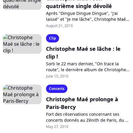
quatrième single dévoilé
Après "Dingue Dingue Dingue", "J'ai
laissé" et "Je me lâche", Christophe Maé
dévoile le quatrième single de son album
August 21, 2010
"On trace la route". "Pourquoi c'est...
Clip
Christophe Maé se lâche : le
clip !
Sorti le 22 mars dernier, "On trace la
route", le dernière album de Christophe
Maé, dévoile déjà son troisième single,
June 15, 2010
écrit par Diam's ! Visionnez son...
Concerts
Christophe Maé prolonge à
Paris-Bercy
Fort des réservations concernant ses
concerts donnés au Zénith de Paris, du 15
au 19 juin prochains, Christophe Maé
May 27, 2010
vient officiellement d'ajouter une...