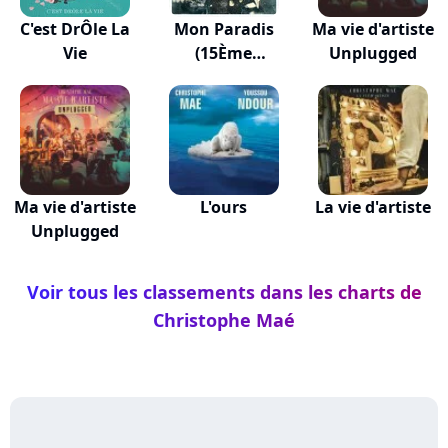
C'est DrÔle La
Mon Paradis
Ma vie d'artiste
Vie
(15Ème
Unplugged
Anniversaire)
Ma vie d'artiste
L'ours
La vie d'artiste
Unplugged
Voir tous les classements dans les charts de
Christophe Maé