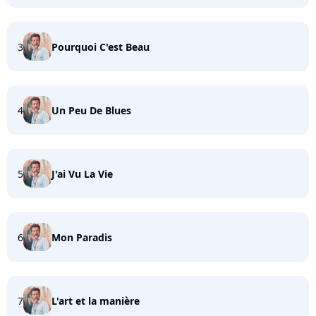
3
Pourquoi C'est Beau
4
Un Peu De Blues
5
J'ai Vu La Vie
6
Mon Paradis
7
L'art et la manière