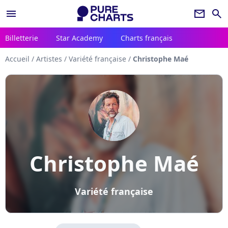
menu
newsletter
search
Billetterie
Star Academy
Charts français
Accueil
/
Artistes
/
Variété française
/
Christophe Maé
Christophe Maé
Variété française