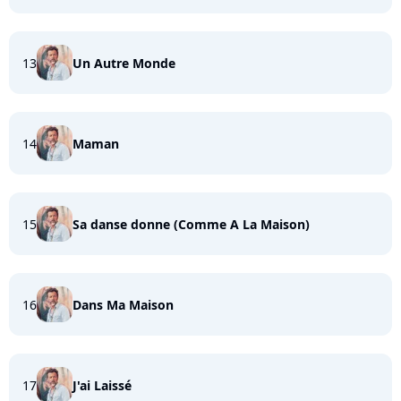
13
Un Autre Monde
14
Maman
15
Sa danse donne (Comme A La Maison)
16
Dans Ma Maison
17
J'ai Laissé