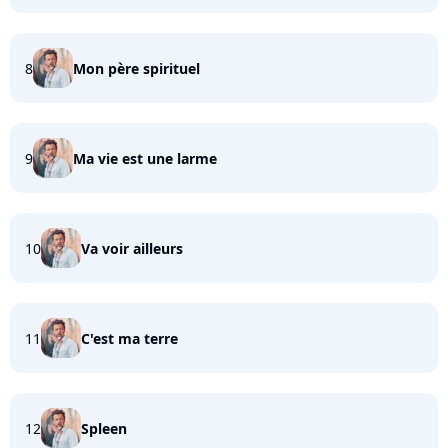
8
Mon père spirituel
9
Ma vie est une larme
10
Va voir ailleurs
11
C'est ma terre
12
Spleen