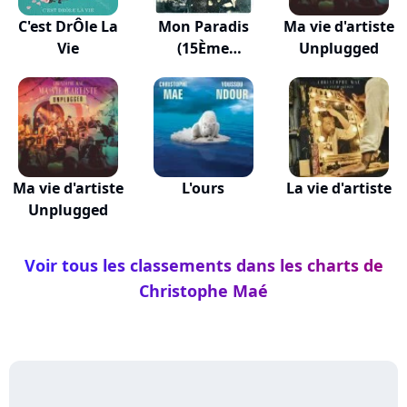
C'est DrÔle La
Mon Paradis
Ma vie d'artiste
Vie
(15Ème
Unplugged
Anniversaire)
Ma vie d'artiste
L'ours
La vie d'artiste
Unplugged
Voir tous les classements dans les charts de
Christophe Maé