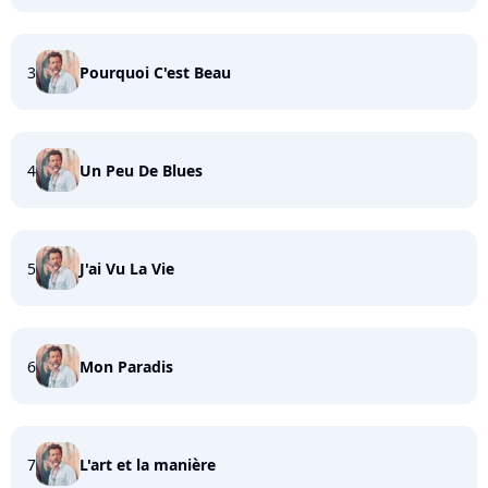
3
Pourquoi C'est Beau
4
Un Peu De Blues
5
J'ai Vu La Vie
6
Mon Paradis
7
L'art et la manière