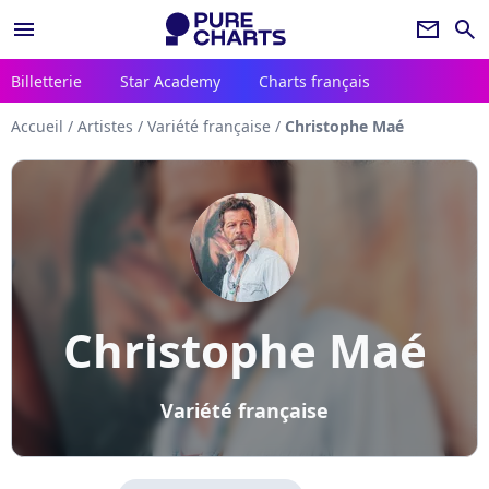
menu
newsletter
search
Billetterie
Star Academy
Charts français
Accueil
/
Artistes
/
Variété française
/
Christophe Maé
Christophe Maé
Variété française