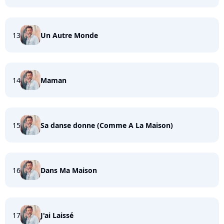
13
Un Autre Monde
14
Maman
15
Sa danse donne (Comme A La Maison)
16
Dans Ma Maison
17
J'ai Laissé