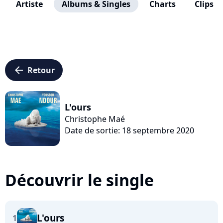
Artiste
Albums & Singles
Charts
Clips
arrow_left
Retour
L'ours
Christophe Maé
Date de sortie: 18 septembre 2020
Découvrir le single
L'ours
1