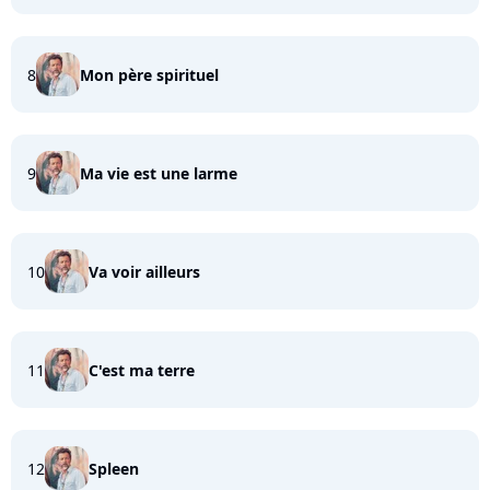
8
Mon père spirituel
9
Ma vie est une larme
10
Va voir ailleurs
11
C'est ma terre
12
Spleen