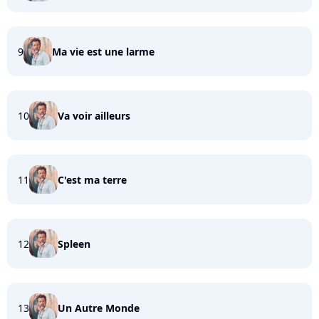
9
Ma vie est une larme
10
Va voir ailleurs
11
C'est ma terre
12
Spleen
13
Un Autre Monde