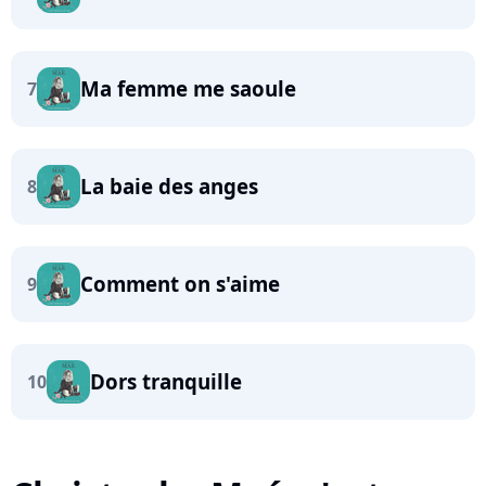
Ma femme me saoule
7
La baie des anges
8
Comment on s'aime
9
Dors tranquille
10