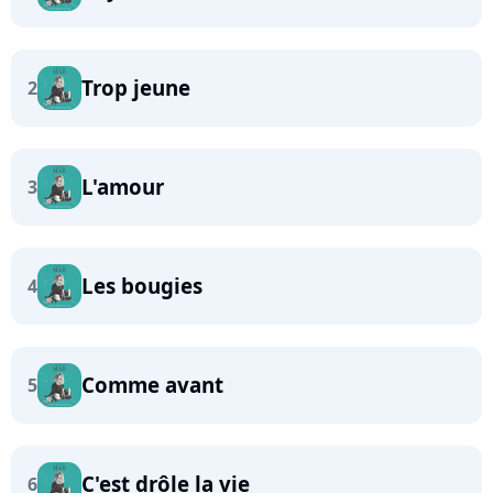
Trop jeune
2
L'amour
3
Les bougies
4
Comme avant
5
C'est drôle la vie
6