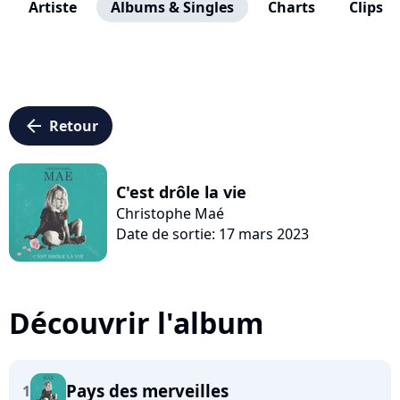
Artiste
Albums & Singles
Charts
Clips
arrow_left
Retour
C'est drôle la vie
Christophe Maé
Date de sortie: 17 mars 2023
Découvrir l'album
Pays des merveilles
1