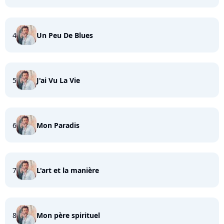
4
Un Peu De Blues
5
J'ai Vu La Vie
6
Mon Paradis
7
L'art et la manière
8
Mon père spirituel