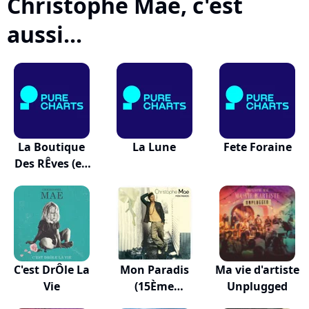
Christophe Maé, c'est
aussi...
La Boutique
La Lune
Fete Foraine
Des RÊves (en
Duo...
C'est DrÔle La
Mon Paradis
Ma vie d'artiste
Vie
(15Ème
Unplugged
Anniversaire)