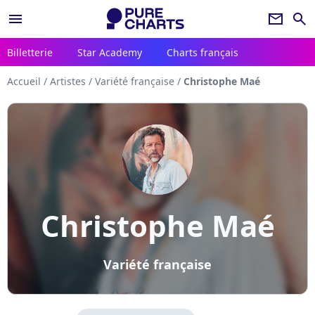
menu
newsletter
search
Billetterie
Star Academy
Charts français
Accueil
/
Artistes
/
Variété française
/
Christophe Maé
Christophe Maé
Variété française