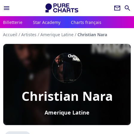
menu
newsletter
search
Billetterie
Star Academy
Charts français
Accueil
/
Artistes
/
Amerique Latine
/
Christian Nara
Christian Nara
Amerique Latine