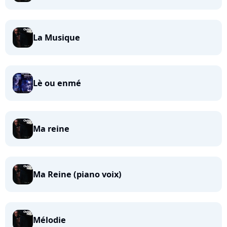
La Musique
Lè ou enmé
Ma reine
Ma Reine (piano voix)
Mélodie