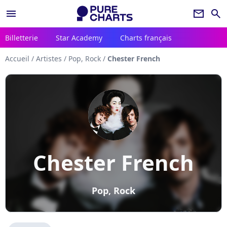
menu
newsletter
search
Billetterie
Star Academy
Charts français
Accueil
/
Artistes
/
Pop, Rock
/
Chester French
Chester French
Pop, Rock