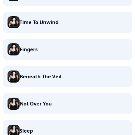
Time To Unwind
Fingers
Beneath The Veil
Not Over You
Sleep