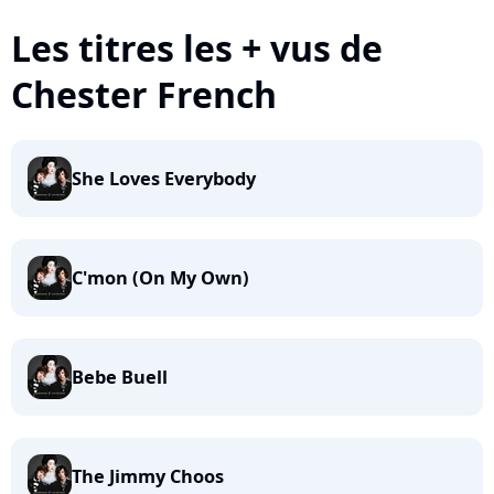
Les titres les + vus de
Chester French
She Loves Everybody
C'mon (On My Own)
Bebe Buell
The Jimmy Choos