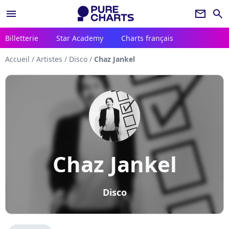
menu
newsletter
search
Billetterie
Star Academy
Charts français
Accueil
/
Artistes
/
Disco
/
Chaz Jankel
Chaz Jankel
Disco