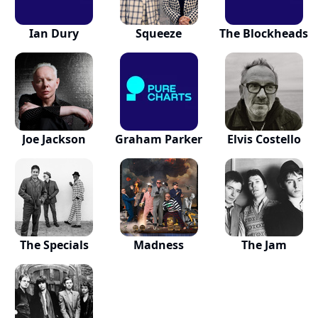
Ian Dury
Squeeze
The Blockheads
Joe Jackson
Graham Parker
Elvis Costello
The Specials
Madness
The Jam