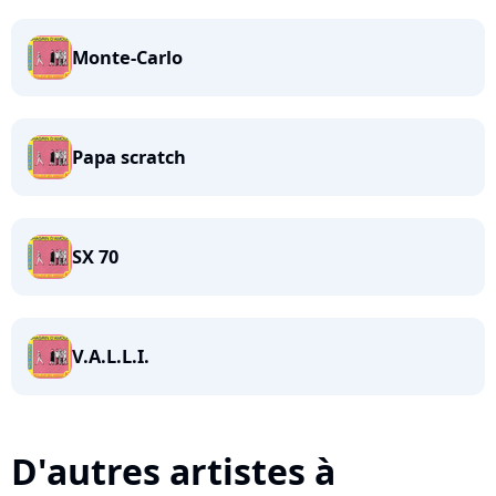
Monte-Carlo
Papa scratch
SX 70
V.A.L.L.I.
D'autres artistes à