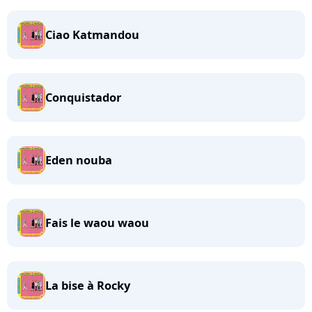
Ciao Katmandou
Conquistador
Eden nouba
Fais le waou waou
La bise à Rocky