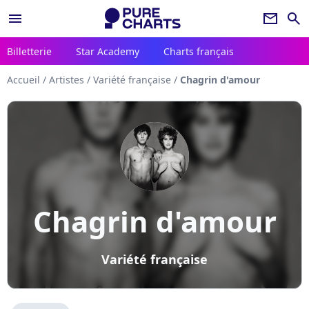
menu
newsletter
search
Billetterie
Star Academy
Charts français
Accueil
/
Artistes
/
Variété française
/
Chagrin d'amour
Chagrin d'amour
Variété française