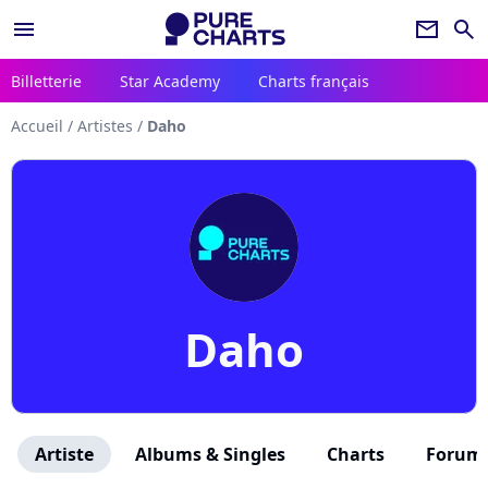
menu
newsletter
search
Billetterie
Star Academy
Charts français
Accueil
/
Artistes
/
Daho
Daho
Artiste
Albums & Singles
Charts
Forum