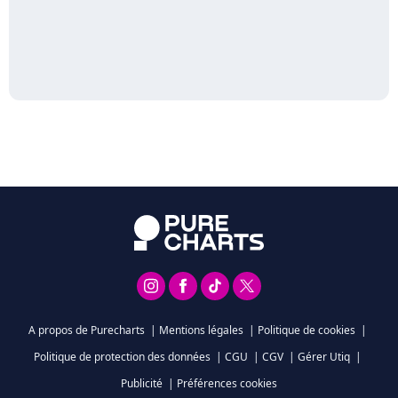
A propos de Purecharts
|
Mentions légales
|
Politique de cookies
|
Politique de protection des données
|
CGU
|
CGV
|
Gérer Utiq
|
Publicité
|
Préférences cookies