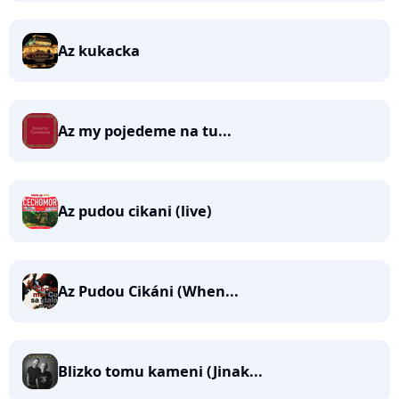
Az kukacka
Az my pojedeme na tu...
Az pudou cikani (live)
Az Pudou Cikáni (When...
Blizko tomu kameni (Jinak...