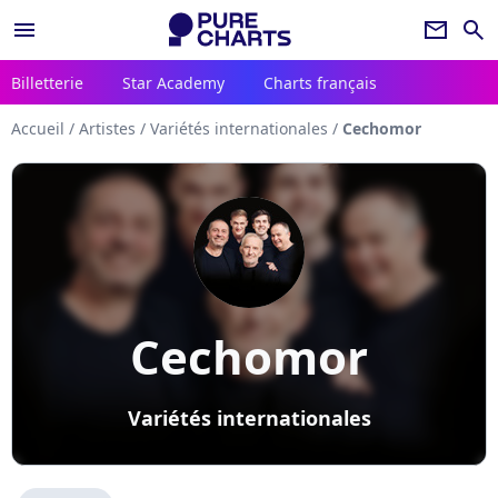
menu
newsletter
search
Billetterie
Star Academy
Charts français
Accueil
/
Artistes
/
Variétés internationales
/
Cechomor
Cechomor
Variétés internationales