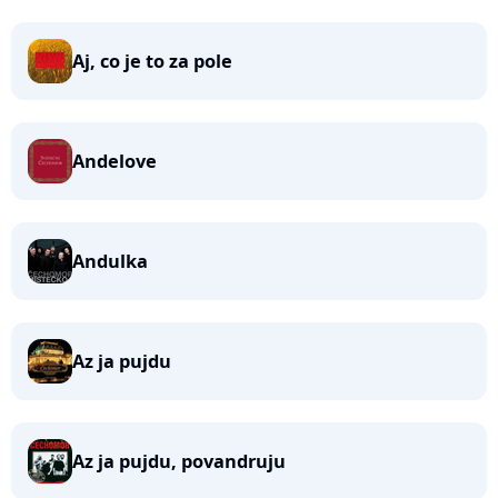
Aj, co je to za pole
Andelove
Andulka
Az ja pujdu
Az ja pujdu, povandruju