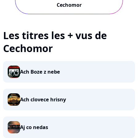
Cechomor
Les titres les + vus de
Cechomor
Ach Boze z nebe
Ach clovece hrisny
Aj co nedas