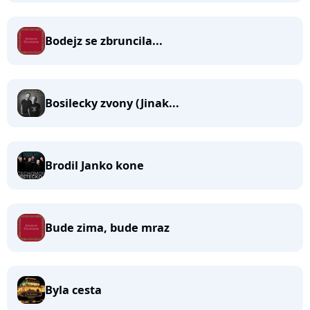
Bodejz se zbruncila...
Bosilecky zvony (Jinak...
Brodil Janko kone
Bude zima, bude mraz
Byla cesta