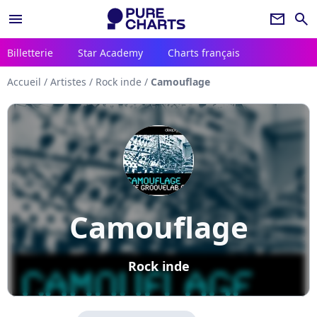
menu
newsletter
search
Billetterie
Star Academy
Charts français
Accueil
/
Artistes
/
Rock inde
/
Camouflage
Camouflage
Rock inde