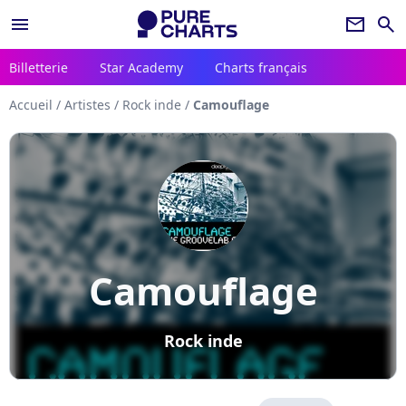
menu
newsletter
search
Billetterie
Star Academy
Charts français
Accueil
/
Artistes
/
Rock inde
/
Camouflage
Camouflage
Rock inde