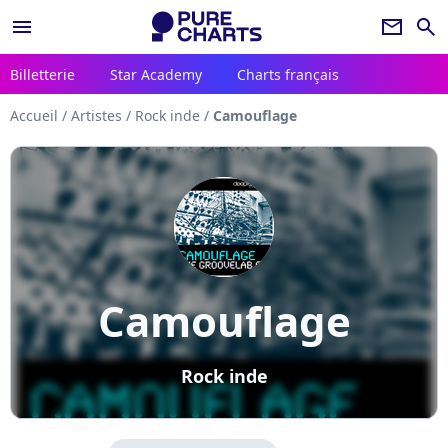
menu
newsletter
search
Billetterie
Star Academy
Charts français
Accueil
/
Artistes
/
Rock inde
/
Camouflage
Camouflage
Rock inde