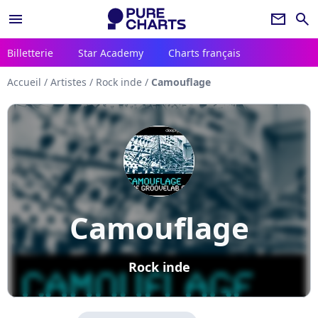
menu
newsletter
search
Billetterie
Star Academy
Charts français
Accueil
/
Artistes
/
Rock inde
/
Camouflage
Camouflage
Rock inde