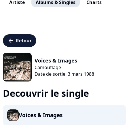
Artiste
Albums & Singles
Charts
arrow_left
Retour
Voices & Images
Camouflage
Date de sortie: 3 mars 1988
Decouvrir le single
Voices & Images