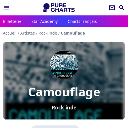
menu
newsletter
search
Billetterie
Star Academy
Charts français
Accueil
/
Artistes
/
Rock inde
/
Camouflage
Camouflage
Rock inde