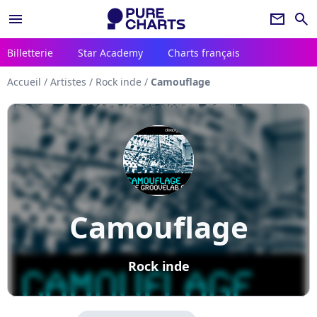
menu
newsletter
search
Billetterie
Star Academy
Charts français
Accueil
/
Artistes
/
Rock inde
/
Camouflage
Camouflage
Rock inde