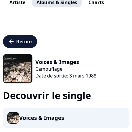
Artiste
Albums & Singles
Charts
arrow_left
Retour
Voices & Images
Camouflage
Date de sortie: 3 mars 1988
Decouvrir le single
Voices & Images