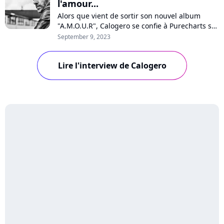
l'amour...
Alors que vient de sortir son nouvel album
"A.M.O.U.R", Calogero se confie à Purecharts sur
la pression, sa vision de l'amour, son optimisme
September 9, 2023
pour l'avenir, les médias, les maisons de
disques ou encore ses enfants qui chantent sur
Lire l'interview de Calogero
quelques titres. Interview avec un artiste
passionné et passionnant.