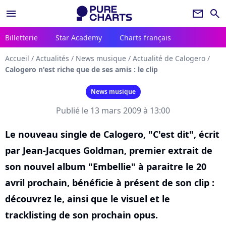
menu
newsletter
search
Billetterie
Star Academy
Charts français
Accueil
/
Actualités
/
News musique
/
Actualité de Calogero
/
Calogero n'est riche que de ses amis : le clip
News musique
Publié le 13 mars 2009 à 13:00
Le nouveau single de Calogero, "C'est dit", écrit
par Jean-Jacques Goldman, premier extrait de
son nouvel album "Embellie" à paraitre le 20
avril prochain, bénéficie à présent de son clip :
découvrez le, ainsi que le visuel et le
tracklisting de son prochain opus.