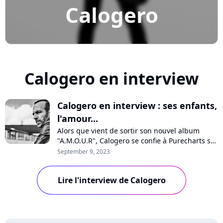
Calogero
Calogero en interview
Calogero en interview : ses enfants,
l'amour...
Alors que vient de sortir son nouvel album
"A.M.O.U.R", Calogero se confie à Purecharts sur
la pression, sa vision de l'amour, son optimisme
September 9, 2023
pour l'avenir, les médias, les maisons de
disques ou encore ses enfants qui chantent sur
Lire l'interview de Calogero
quelques titres. Interview avec un artiste
passionné et passionnant.