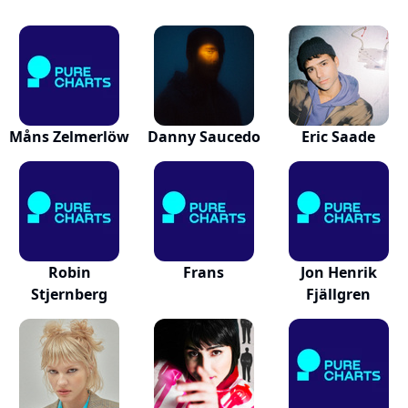
Måns Zelmerlöw
Danny Saucedo
Eric Saade
Robin
Frans
Jon Henrik
Stjernberg
Fjällgren