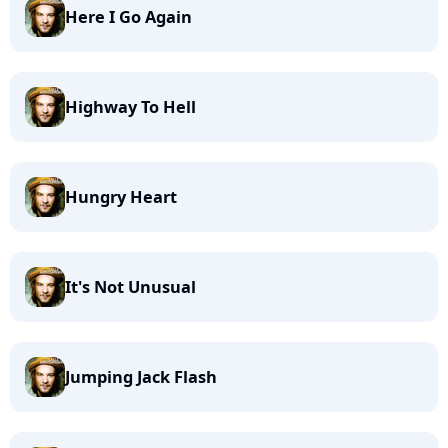
Here I Go Again
Highway To Hell
Hungry Heart
It's Not Unusual
Jumping Jack Flash