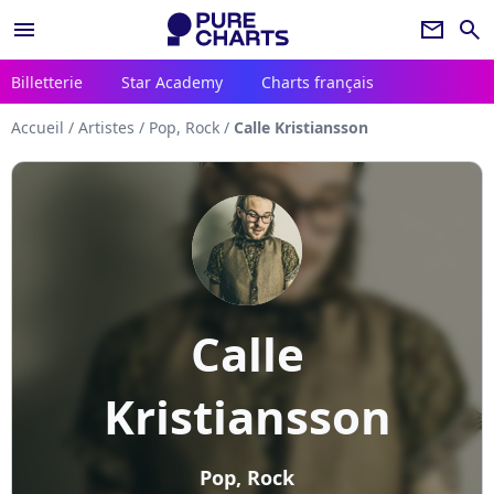
menu
newsletter
search
Billetterie
Star Academy
Charts français
Accueil
/
Artistes
/
Pop, Rock
/
Calle Kristiansson
Calle
Kristiansson
Pop, Rock