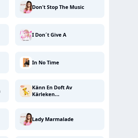
Don't Stop The Music
I Don´t Give A
In No Time
Känn En Doft Av
n
Kärleken...
Lady Marmalade