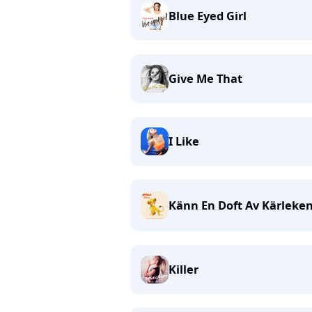
Blue Eyed Girl
Give Me That
I Like
Känn En Doft Av Kärleke
Killer