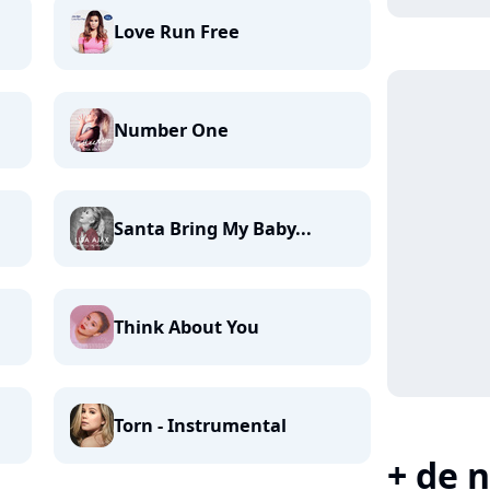
Love Run Free
Number One
Santa Bring My Baby...
Think About You
Torn - Instrumental
+ de n