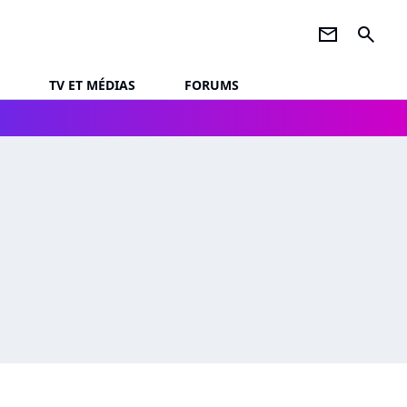
newsletter
search
TV ET MÉDIAS
FORUMS