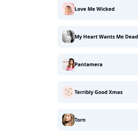
Love Me Wicked
My Heart Wants Me Dead
Pantamera
Terribly Good Xmas
Torn