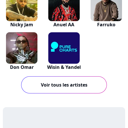
Nicky Jam
Anuel AA
Farruko
Don Omar
Wisin & Yandel
Voir tous les artistes