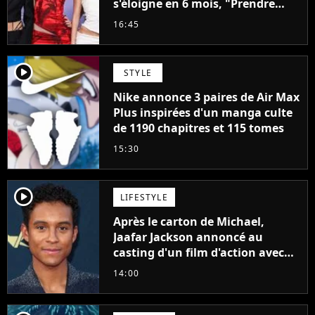
s'éloigne en 6 mois, "Prendre
cette décision n’a pas été facile"
16:45
player2
STYLE
Nike annonce 3 paires de Air Max
Plus inspirées d'un manga culte
de 1190 chapitres et 115 tomes
15:30
player2
LIFESTYLE
Après le carton de Michael,
Jaafar Jackson annoncé au
casting d'un film d'action avec
Will Smith
14:00