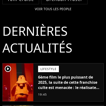
VOIR TOUS LES PEOPLE
DERNIÈRES
ACTUALITÉS
player2
LIFESTYLE
6ème film le plus puissant de
2025, la suite de cette franchise
culte est menacée : le réalisateur
claque la porte pour "différends
19:45
créatifs"