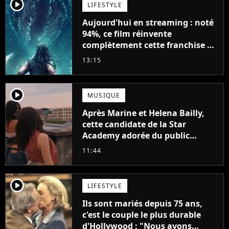
player2
LIFESTYLE
Aujourd'hui en streaming : noté
94%, ce film réinvente
complètement cette franchise de
science-fiction vieille de 40 ans
13:15
player2
MUSIQUE
Après Marine et Helena Bailly,
cette candidate de la Star
Academy adorée du public
annonce son premier album,
11:44
"C'est tellement puissant"
player2
LIFESTYLE
Ils sont mariés depuis 75 ans,
c'est le couple le plus durable
d'Hollywood : "Nous avons