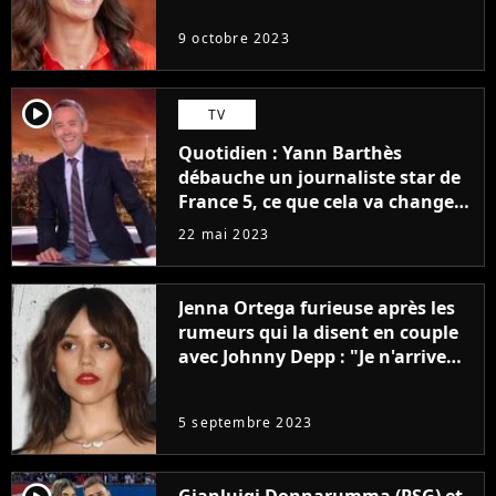
9 octobre 2023
player2
TV
Quotidien : Yann Barthès
débauche un journaliste star de
France 5, ce que cela va changer
à la rentrée
22 mai 2023
Jenna Ortega furieuse après les
rumeurs qui la disent en couple
avec Johnny Depp : "Je n'arrive
même pas..."
5 septembre 2023
Gianluigi Donnarumma (PSG) et