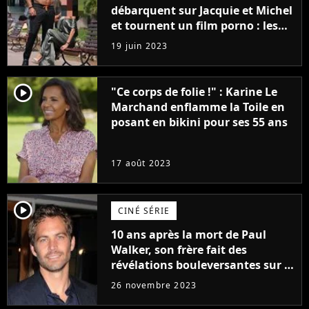
débarquent sur Jacquie et Michel
et tournent un film porno : les
premières images du tournage
19 juin 2023
(exclu)
player2
"Ce corps de folie !" : Karine Le
Marchand enflamme la Toile en
posant en bikini pour ses 55 ans
17 août 2023
player2
CINÉ SÉRIE
10 ans après la mort de Paul
Walker, son frère fait des
révélations bouleversantes sur la
réaction des acteurs de Fast and
26 novembre 2023
Furious