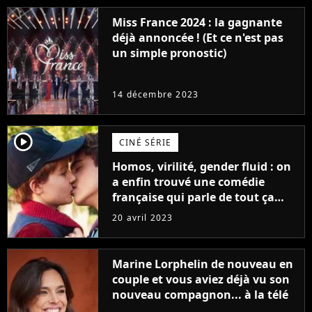
Miss France 2024 : la gagnante
déjà annoncée ! (Et ce n'est pas
un simple pronostic)
14 décembre 2023
player2
CINÉ SÉRIE
Homos, virilité, gender fluid : on
a enfin trouvé une comédie
française qui parle de tout ça
sans être super ringarde
20 avril 2023
Marine Lorphelin de nouveau en
couple et vous aviez déjà vu son
nouveau compagnon... à la télé