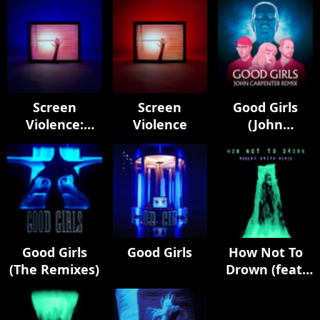
Screen
Screen
Good Girls
Violence:
Violence
(John
Director's Cut
Carpenter
Remix)
Good Girls
Good Girls
How Not To
(The Remixes)
Drown (feat.
Robert Smith)
[Robert Smith