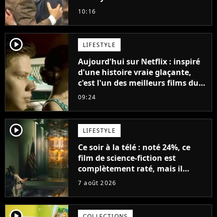
avancé jour après jour, et les
10:16
jours se sont transformés en
décennies"
player2
LIFESTYLE
Aujourd'hui sur Netflix : inspiré
d'une histoire vraie glaçante,
c'est l'un des meilleurs films du
21ème siècle
09:24
player2
LIFESTYLE
Ce soir à la télé : noté 24%, ce
film de science-fiction est
complètement raté, mais il
aurait pu être encore pire à
7 août 2026
cause de son acteur
player2
COLLECTIONS