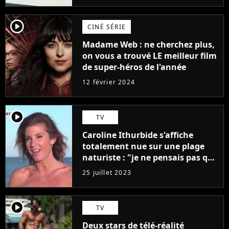
player2
CINÉ SÉRIE
Madame Web : ne cherchez plus,
on vous a trouvé LE meilleur film
de super-héros de l'année
12 février 2024
player2
TV
Caroline Ithurbide s'affiche
totalement nue sur une plage
naturiste : "je ne pensais pas que
j'arriverais à le faire..."
25 juillet 2023
player2
TV
Deux stars de télé-réalité