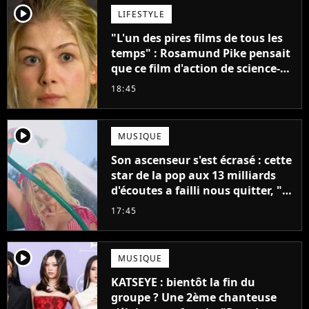
player2
LIFESTYLE
"L'un des pires films de tous les
temps" : Rosamund Pike pensait
que ce film d'action de science-
fiction avec Dwayne Johnson
18:45
mettrait fin à sa carrière
player2
MUSIQUE
Son ascenseur s'est écrasé : cette
star de la pop aux 13 milliards
d'écoutes a failli nous quitter, "Je
pensais ne plus jamais chanter"
17:45
player2
MUSIQUE
KATSEYE : bientôt la fin du
groupe ? Une 2ème chanteuse