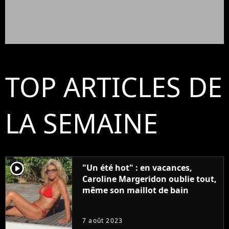
TOP ARTICLES DE
LA SEMAINE
player2
"Un été hot" : en vacances,
Caroline Margeridon oublie tout,
même son maillot de bain
7 août 2023