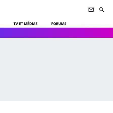
newsletter
search
TV ET MÉDIAS
FORUMS