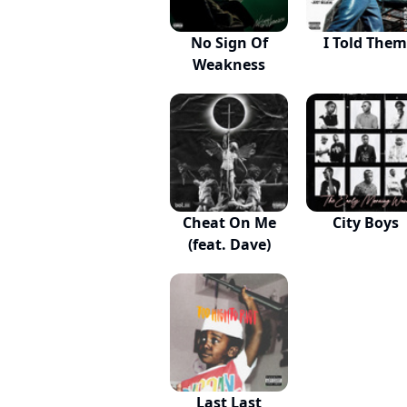
No Sign Of
I Told Them
Weakness
Cheat On Me
City Boys
(feat. Dave)
Last Last