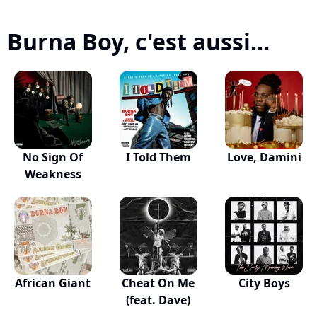
Burna Boy, c'est aussi...
No Sign Of
I Told Them
Love, Damini
Weakness
African Giant
Cheat On Me
City Boys
(feat. Dave)