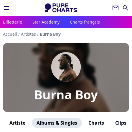
menu
newsletter
search
Billetterie
Star Academy
Charts français
Accueil
/
Artistes
/
Burna Boy
Burna Boy
Artiste
Albums & Singles
Charts
Clips