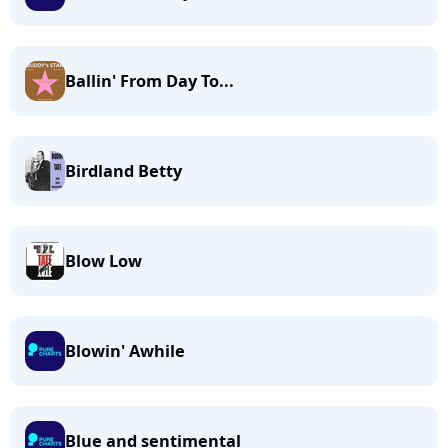
Ballin' From Day To...
Birdland Betty
Blow Low
Blowin' Awhile
Blue and sentimental