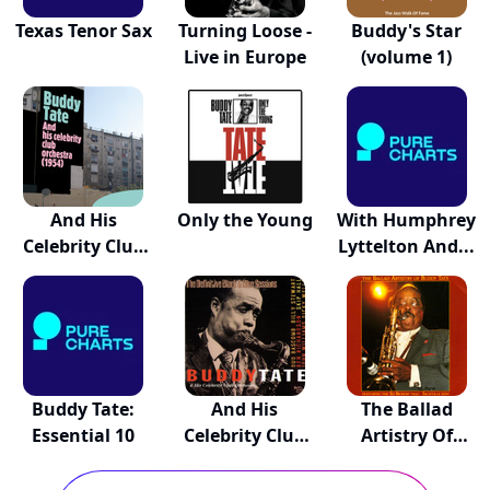
Texas Tenor Sax
Turning Loose -
Buddy's Star
Live in Europe
(volume 1)
And His
Only the Young
With Humphrey
Celebrity Club
Lyttelton And...
Orches...
Buddy Tate:
And His
The Ballad
Essential 10
Celebrity Club
Artistry Of
Orches...
Buddy...