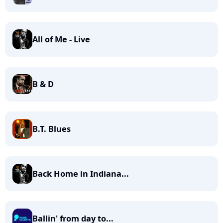
All of Me - Live
B & D
B.T. Blues
Back Home in Indiana...
Ballin' from day to...