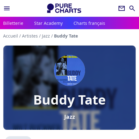
menu
newsletter
search
Billetterie
Star Academy
Charts français
Accueil
/
Artistes
/
Jazz
/
Buddy Tate
Buddy Tate
Jazz