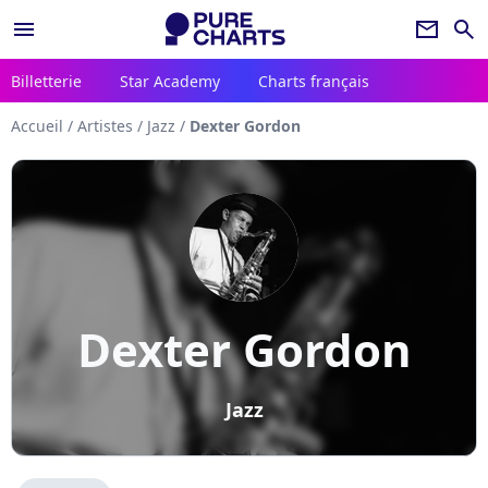
menu
newsletter
search
Billetterie
Star Academy
Charts français
Accueil
/
Artistes
/
Jazz
/
Dexter Gordon
Dexter Gordon
Jazz