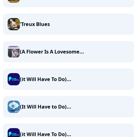
'Treux Blues
(A Flower Is A Lovesome...
(it Will Have To Do)...
(It Will Have to Do)...
(it Will Have To Do)...