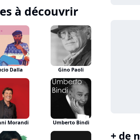
tes à découvrir
ucio Dalla
Gino Paoli
nni Morandi
Umberto Bindi
+ de n