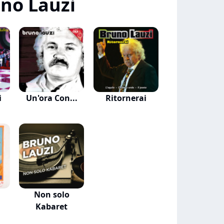
no Lauzi
i
Un'ora Con...
Ritornerai
Non solo
Kabaret