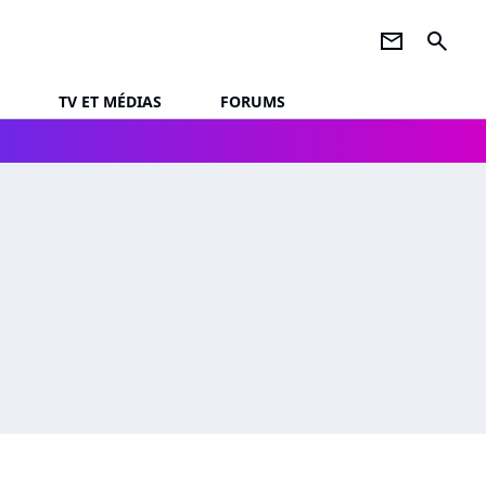
newsletter
search
TV ET MÉDIAS
FORUMS