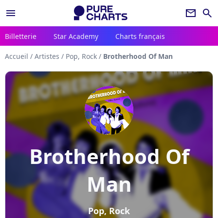
menu
newsletter
search
Billetterie
Star Academy
Charts français
Accueil
/
Artistes
/
Pop, Rock
/
Brotherhood Of Man
Brotherhood Of
Man
Pop, Rock