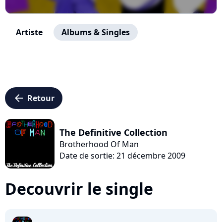
Artiste
Albums & Singles
arrow_left
Retour
The Definitive Collection
Brotherhood Of Man
Date de sortie: 21 décembre 2009
Decouvrir le single