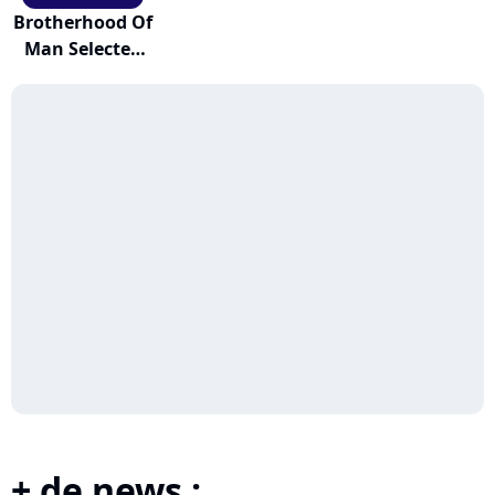
Brotherhood Of
Man Selected
Hits
+ de news :