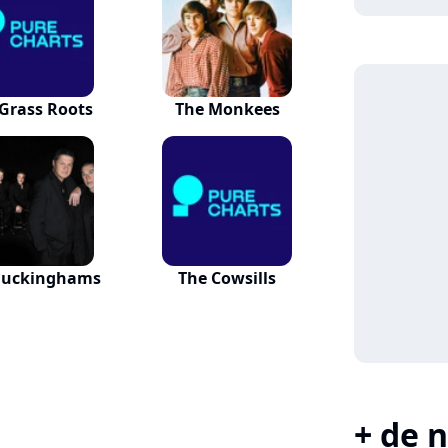
Grass Roots
The Monkees
Buckinghams
The Cowsills
+ de n