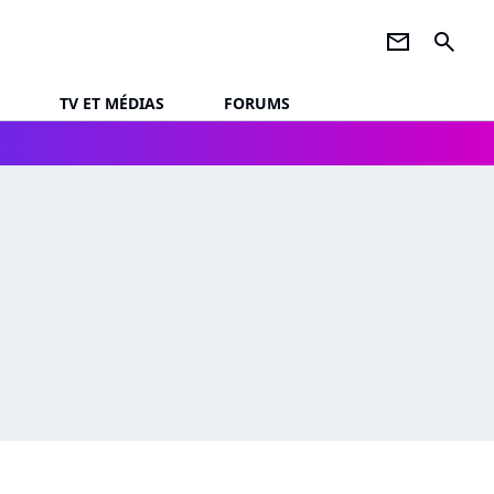
newsletter
search
TV ET MÉDIAS
FORUMS