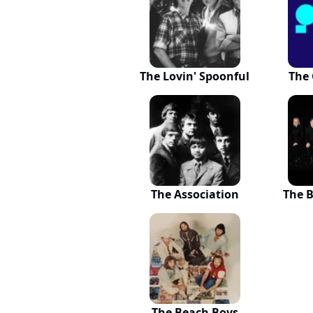
The Lovin' Spoonful
The 
The Association
The 
The Beach Boys