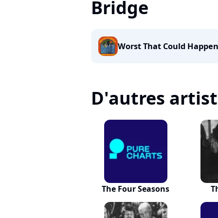
Bridge
Worst That Could Happe
D'autres artis
The Four Seasons
T