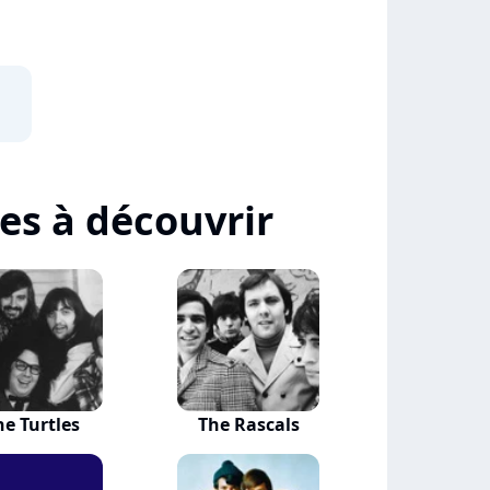
n
tes à découvrir
he Turtles
The Rascals