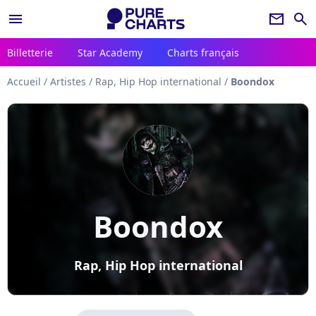
menu
newsletter
search
Billetterie
Star Academy
Charts français
Accueil
/
Artistes
/
Rap, Hip Hop international
/
Boondox
Boondox
Rap, Hip Hop international