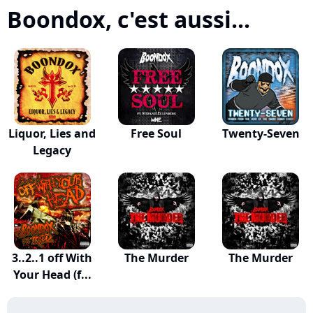
Boondox, c'est aussi...
Liquor, Lies and
Free Soul
Twenty-Seven
Legacy
3..2..1 off With
The Murder
The Murder
Your Head (f...