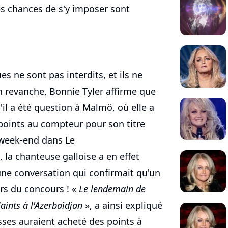
es chances de s'y imposer sont
es ne sont pas interdits, et ils ne
En revanche, Bonnie Tyler affirme que
u'il a été question à Malmö, où elle a
points au compteur pour son titre
 week-end dans Le
 la chanteuse galloise a en effet
 une conversation qui confirmait qu'un
ors du concours ! «
Le lendemain de
laints à l'Azerbaïdjan
», a ainsi expliqué
usses auraient acheté des points à