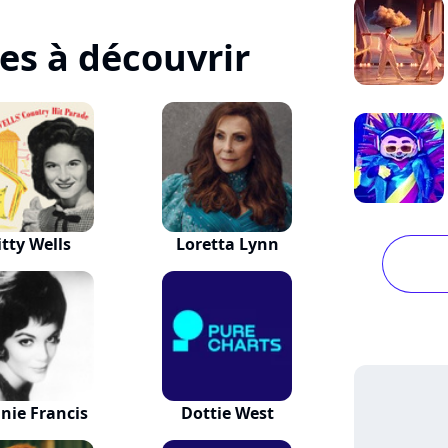
tes à découvrir
itty Wells
Loretta Lynn
nie Francis
Dottie West