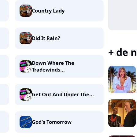
Country Lady
Did It Rain?
+ de n
Down Where The
Tradewinds...
Get Out And Under The...
God's Tomorrow