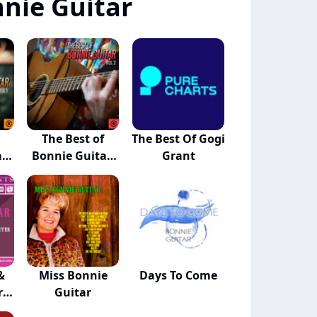
nie Guitar
The Best of
The Best Of Gogi
r,
Bonnie Guitar,
Grant
Vo...
&
Miss Bonnie
Days To Come
ry
Guitar