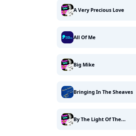
A Very Precious Love
All Of Me
Big Mike
Bringing In The Sheaves
By The Light Of The...