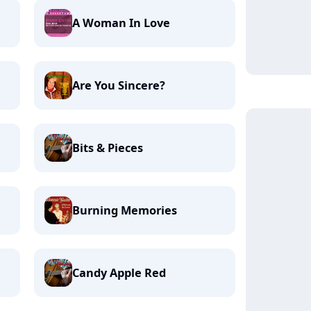
A Woman In Love
Are You Sincere?
Bits & Pieces
Burning Memories
Candy Apple Red