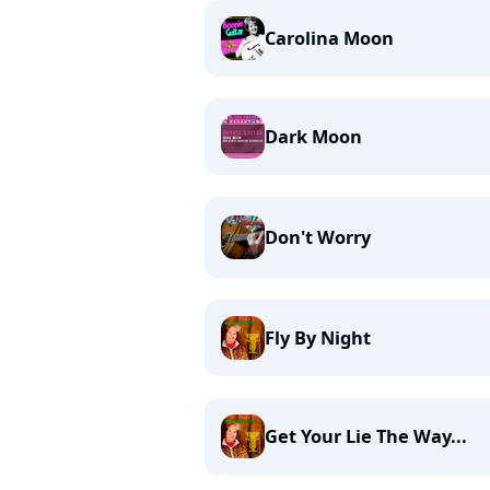
Carolina Moon
Dark Moon
Don't Worry
Fly By Night
Get Your Lie The Way...