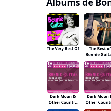
Albums de Bon
The Very Best Of
The Best of
Bonnie Guita
Vo...
Dark Moon &
Dark Moon 
Other Country
Other Count
Fav...
Fav...