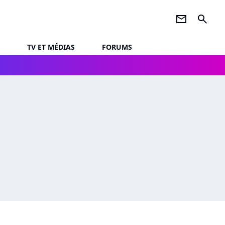
newsletter
search
TV ET MÉDIAS
FORUMS