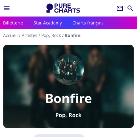
menu
newsletter
search
Billetterie
Star Academy
Charts français
Accueil
/
Artistes
/
Pop, Rock
/
Bonfire
Bonfire
Pop, Rock