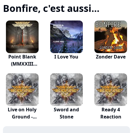
Bonfire, c'est aussi...
Point Blank
I Love You
Zonder Dave
(MMXXIII
Version)
Live on Holy
Sword and
Ready 4
Ground -
Stone
Reaction
Wacken...