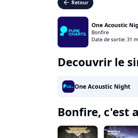
arrow_left
Retour
One Acoustic Ni
Bonfire
Date de sortie: 31 
Decouvrir le s
One Acoustic Night
Bonfire, c'est a