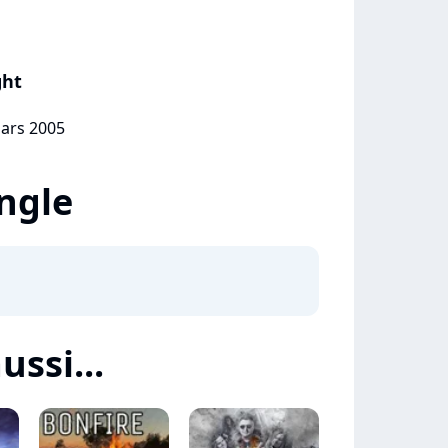
ght
mars 2005
ingle
ussi...