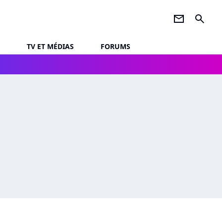
newsletter
search
TV ET MÉDIAS
FORUMS