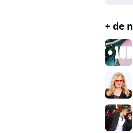
+ de n