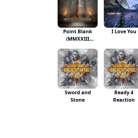
Point Blank
I Love You
(MMXXIII
Version)
Sword and
Ready 4
Stone
Reaction