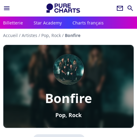
menu
newsletter
search
Billetterie
Star Academy
Charts français
Accueil
/
Artistes
/
Pop, Rock
/
Bonfire
Bonfire
Pop, Rock