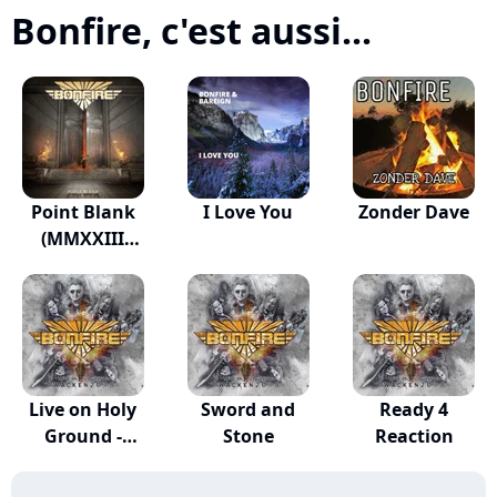
Bonfire, c'est aussi...
Point Blank
I Love You
Zonder Dave
(MMXXIII
Version)
Live on Holy
Sword and
Ready 4
Ground -
Stone
Reaction
Wacken...