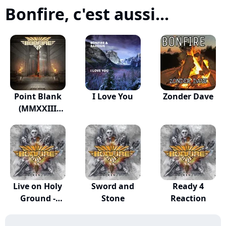
Bonfire, c'est aussi...
Point Blank
I Love You
Zonder Dave
(MMXXIII
Version)
Live on Holy
Sword and
Ready 4
Ground -
Stone
Reaction
Wacken...