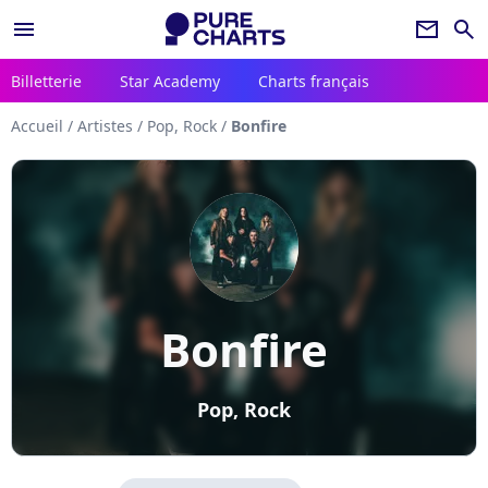
menu
newsletter
search
Billetterie
Star Academy
Charts français
Accueil
/
Artistes
/
Pop, Rock
/
Bonfire
Bonfire
Pop, Rock