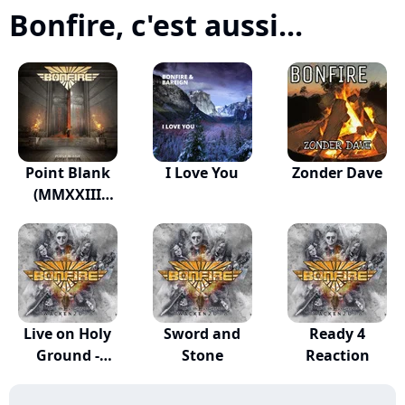
Bonfire, c'est aussi...
Point Blank
I Love You
Zonder Dave
(MMXXIII
Version)
Live on Holy
Sword and
Ready 4
Ground -
Stone
Reaction
Wacken...