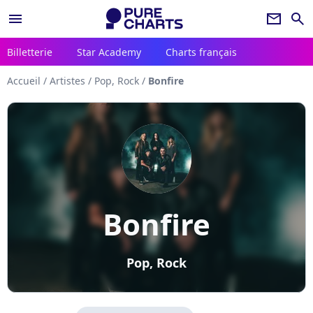
menu
newsletter
search
Billetterie
Star Academy
Charts français
Accueil
/
Artistes
/
Pop, Rock
/
Bonfire
Bonfire
Pop, Rock