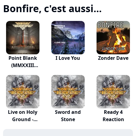
Bonfire, c'est aussi...
Point Blank
I Love You
Zonder Dave
(MMXXIII
Version)
Live on Holy
Sword and
Ready 4
Ground -
Stone
Reaction
Wacken...