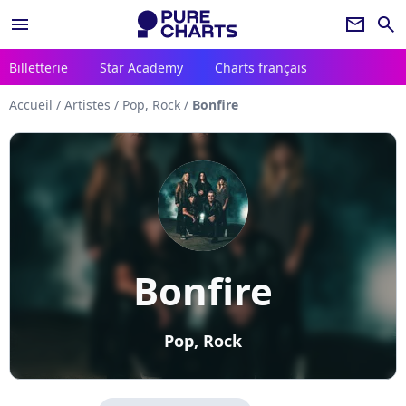
menu
newsletter
search
Billetterie
Star Academy
Charts français
Accueil
/
Artistes
/
Pop, Rock
/
Bonfire
Bonfire
Pop, Rock