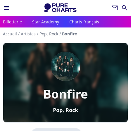
menu
newsletter
search
Billetterie
Star Academy
Charts français
Accueil
/
Artistes
/
Pop, Rock
/
Bonfire
Bonfire
Pop, Rock