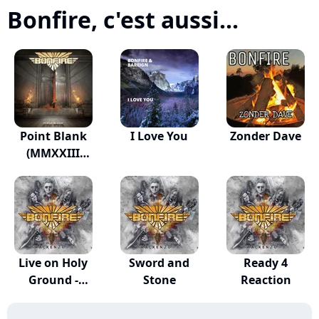
Bonfire, c'est aussi...
Point Blank
I Love You
Zonder Dave
(MMXXIII
Version)
Live on Holy
Sword and
Ready 4
Ground -
Stone
Reaction
Wacken...