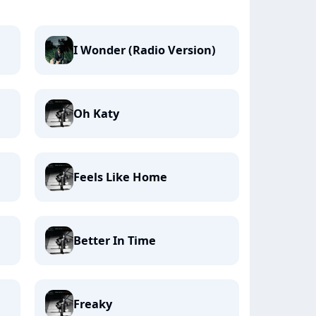
I Wonder (Radio Version)
Oh Katy
Feels Like Home
Better In Time
Freaky