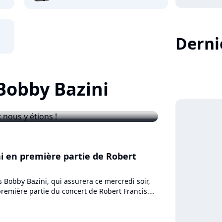
Dernie
player2
 Bobby Bazini
rie : nous y étions !
i en première partie de Robert
s Bobby Bazini, qui assurera ce mercredi soir,
première partie du concert de Robert Francis.
folk, dont...