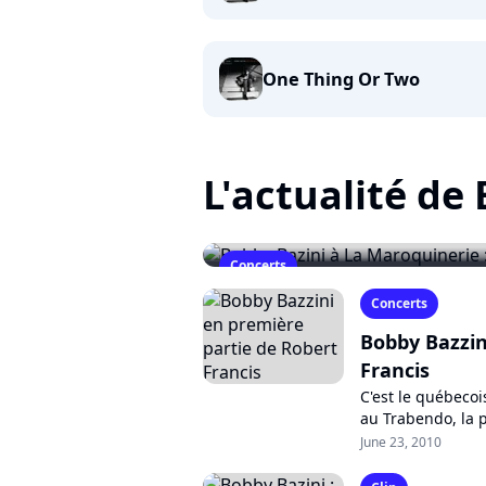
One Thing Or Two
L'actualité de
Concerts
Bobby Bazini à La Maroquine
Concerts
December 28, 2010
Bobby Bazzin
Francis
C'est le québecoi
au Trabendo, la 
Deux découvertes 
June 23, 2010