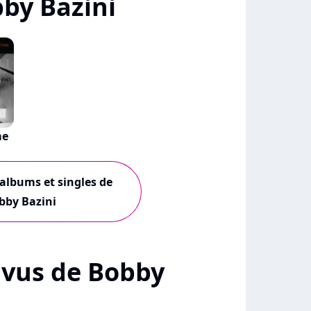
by Bazini
me
 albums et singles de
bby Bazini
+ vus de Bobby