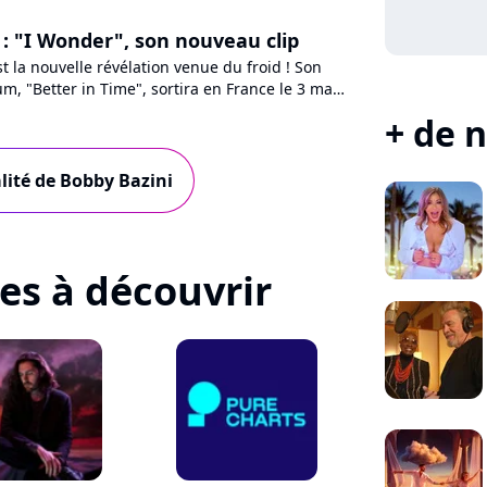
 : "I Wonder", son nouveau clip
st la nouvelle révélation venue du froid ! Son
m, "Better in Time", sortira en France le 3 mai.
op/folk/soul,...
+ de n
alité de Bobby Bazini
tes à découvrir