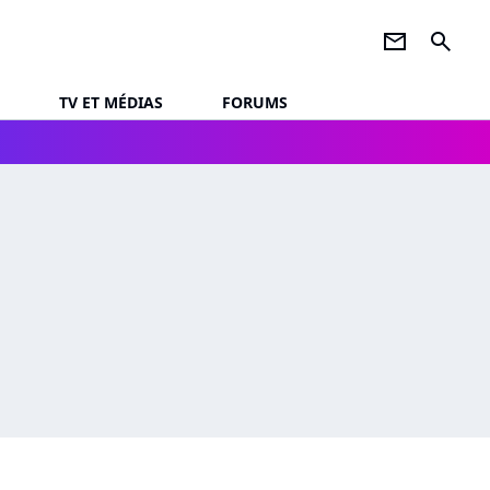
newsletter
search
TV ET MÉDIAS
FORUMS