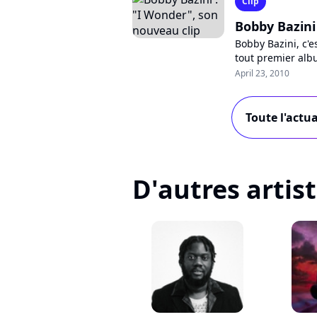
Clip
Bobby Bazini
Bobby Bazini, c'e
tout premier albu
Dans un univers p
April 23, 2010
Toute l'actu
D'autres artis