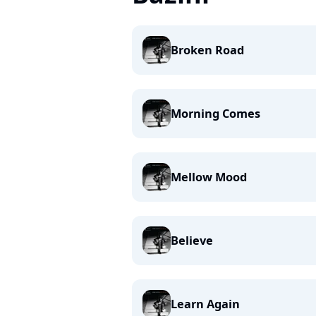
Broken Road
Morning Comes
Mellow Mood
Believe
Learn Again