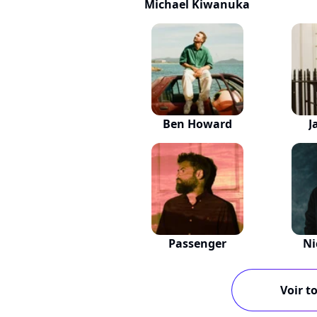
Michael Kiwanuka
Ben Howard
J
Passenger
Ni
Voir to