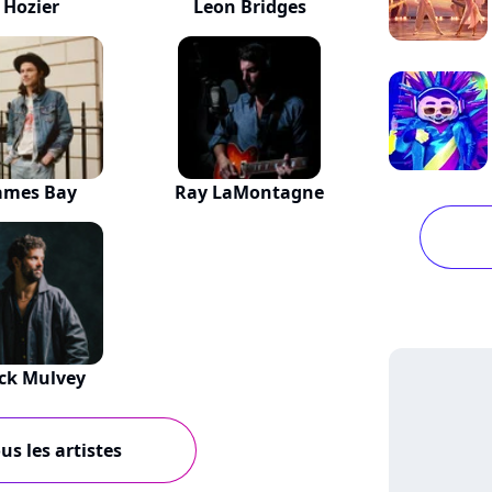
Hozier
Leon Bridges
ames Bay
Ray LaMontagne
ck Mulvey
us les artistes