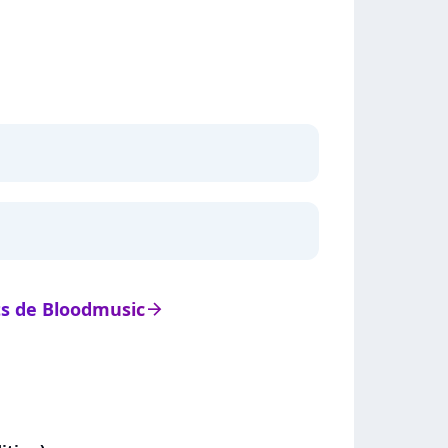
ats de Bloodmusic
arrow_right