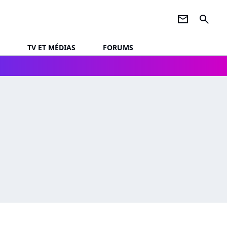
newsletter
search
TV ET MÉDIAS
FORUMS