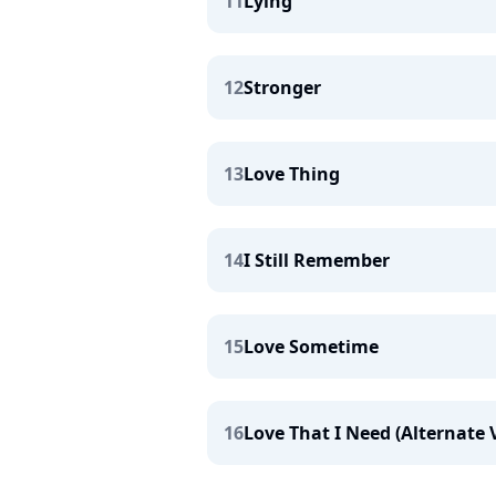
11
Lying
12
Stronger
13
Love Thing
14
I Still Remember
15
Love Sometime
16
Love That I Need (Alternate 