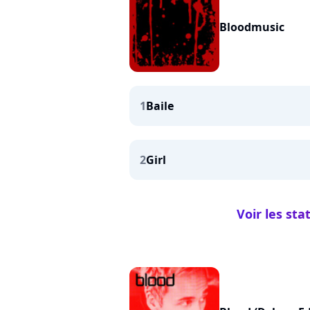
Bloodmusic
1
Baile
2
Girl
Voir les st