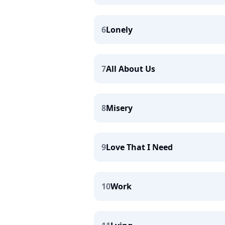
6
Lonely
7
All About Us
8
Misery
9
Love That I Need
10
Work