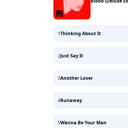
Blood (Deluxe Ed
1
Thinking About It
2
Just Say It
3
Another Lover
4
Runaway
5
Wanna Be Your Man