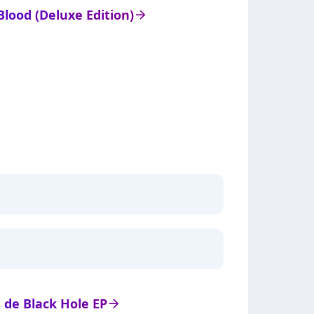
 Blood (Deluxe Edition)
arrow_right
s de Black Hole EP
arrow_right