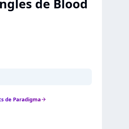
ingles de Blood
ats de Paradigma
arrow_right