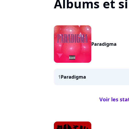
Albums et s
Paradigma
1
Paradigma
Voir les st