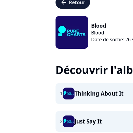
arrow_left
Retour
Blood
Blood
Date de sortie: 2
Découvrir l'a
Thinking About It
1
Just Say It
2