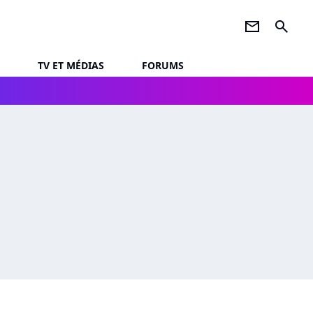
newsletter
search
TV ET MÉDIAS
FORUMS