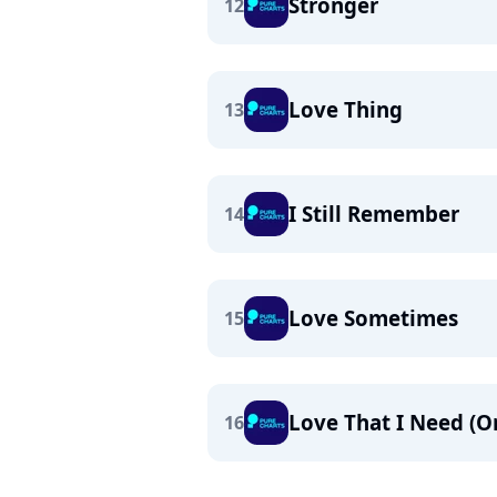
Stronger
12
Love Thing
13
I Still Remember
14
Love Sometimes
15
Love That I Need (Or
16