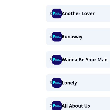
Another Lover
3
Runaway
4
Wanna Be Your Man
5
Lonely
6
All About Us
7