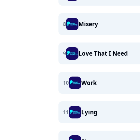
Misery
8
Love That I Need
9
Work
10
Lying
11