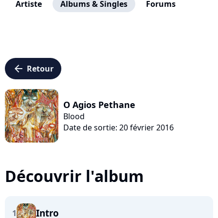
Artiste
Albums & Singles
Forums
arrow_left
Retour
O Agios Pethane
Blood
Date de sortie: 20 février 2016
Découvrir l'album
Intro
1