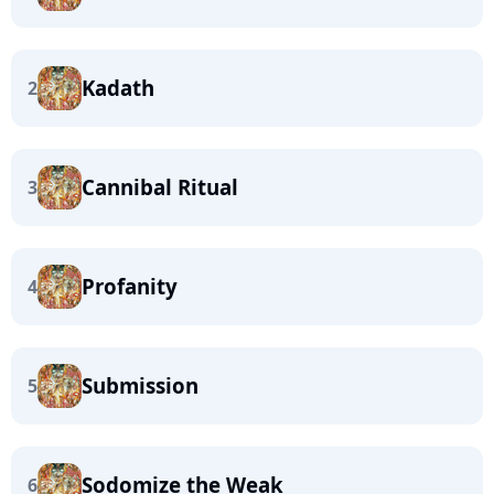
Kadath
2
Cannibal Ritual
3
Profanity
4
Submission
5
Sodomize the Weak
6