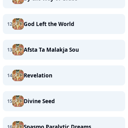
God Left the World
12
Afsta Ta Malakja Sou
13
Revelation
14
Divine Seed
15
Spasmo Paralytic Dreams
16