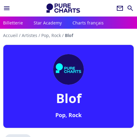
menu
newsletter
search
Billetterie
Star Academy
Charts français
Accueil
/
Artistes
/
Pop, Rock
/
Blof
Blof
Pop, Rock