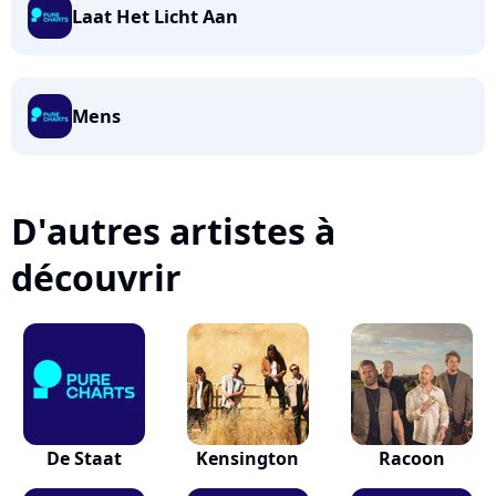
Laat Het Licht Aan
Mens
D'autres artistes à
découvrir
De Staat
Kensington
Racoon