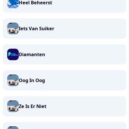
Heel Beheerst
Iets Van Suiker
Diamanten
Oog In Oog
Ze Is Er Niet