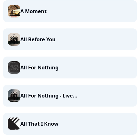
A Moment
All Before You
All For Nothing
All For Nothing - Live...
All That I Know