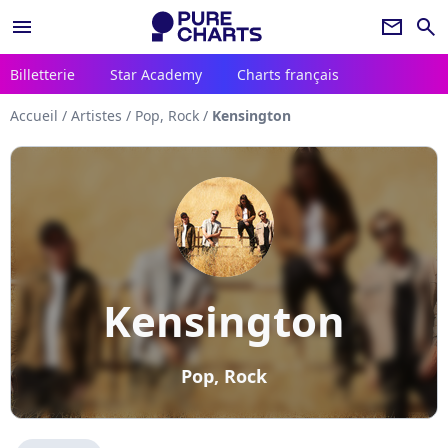
menu
newsletter
search
Billetterie
Star Academy
Charts français
Accueil
/
Artistes
/
Pop, Rock
/
Kensington
Kensington
Pop, Rock