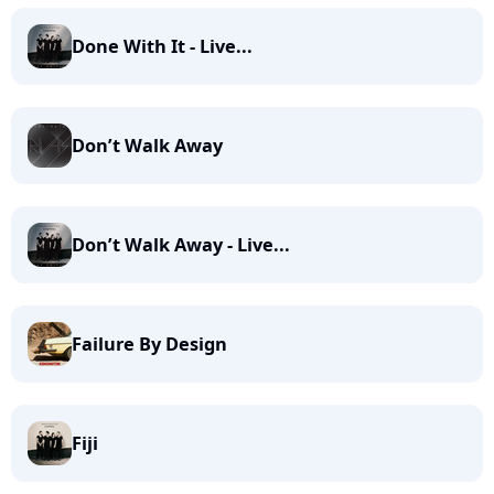
Done With It - Live...
Don’t Walk Away
Don’t Walk Away - Live...
Failure By Design
Fiji