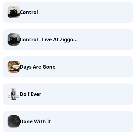
Control
Control - Live At Ziggo...
Days Are Gone
Do I Ever
Done With It