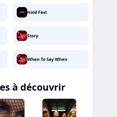
Hold Fast
Story
When To Say When
tes à découvrir