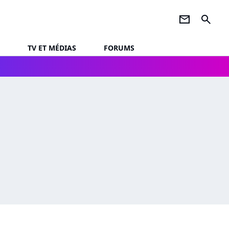
newsletter
search
TV ET MÉDIAS
FORUMS