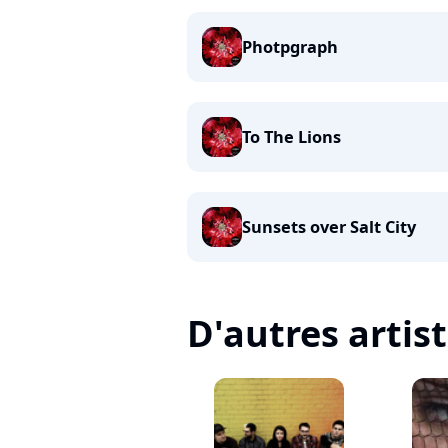
Photpgraph
To The Lions
Sunsets over Salt City
D'autres artis