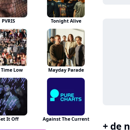
PVRIS
Tonight Alive
l Time Low
Mayday Parade
Set It Off
Against The Current
+ de n